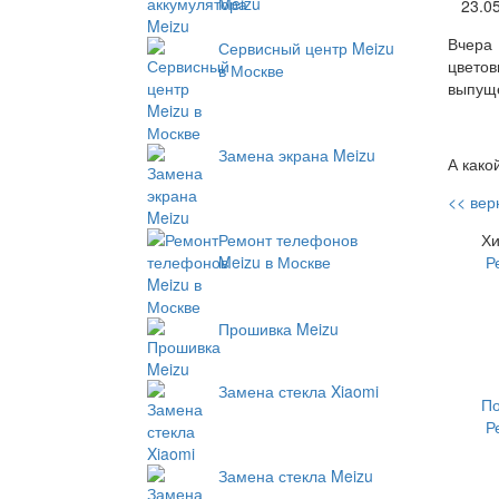
Meizu
23.0
Вчера
Сервисный центр Meizu
цветов
в Москве
выпуще
Замена экрана Meizu
А како
<< вер
Хи
Ремонт телефонов
Р
Meizu в Москве
Прошивка Meizu
Замена стекла Xiaomi
П
Р
Замена стекла Meizu