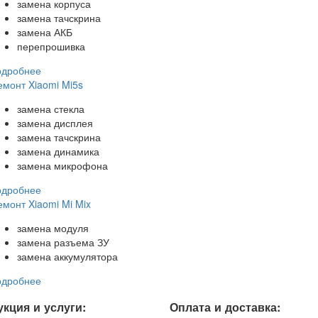
замена корпуса
замена тачскрина
замена АКБ
перепрошивка
одробнее
емонт Xiaomi Mi5s
замена стекла
замена дисплея
замена тачскрина
замена динамика
замена микрофона
одробнее
емонт Xiaomi Mi Mix
замена модуля
замена разъема ЗУ
замена аккумулятора
одробнее
кция и услуги:
Оплата и доставка: