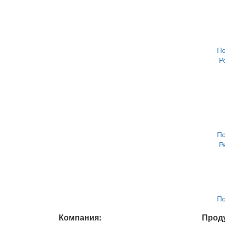
П
Р
П
Р
П
Компания:
Проду