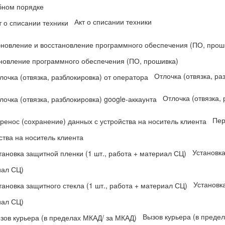
бном порядке
Акт о списании техники
новление программного обеспечения (ПО, прошивка)
Отлочка (отвязка, ра
Отлочка (отвязка, 
Пер
ства на носитель клиента
Установка
иал СЦ)
Установка
иал СЦ)
Вызов курьера (в преде