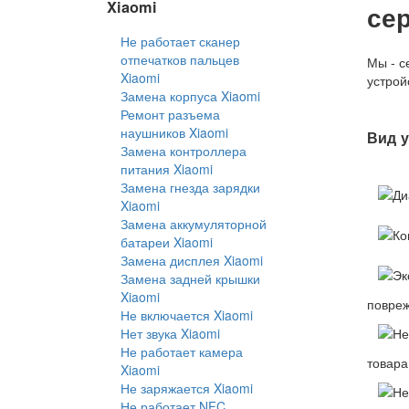
Xiaomi
се
Не работает сканер
отпечатков пальцев
Мы - с
Xiaomi
устрой
Замена корпуса Xiaomi
Ремонт разъема
наушников Xiaomi
Вид у
Замена контроллера
питания Xiaomi
Замена гнезда зарядки
Xiaomi
Замена аккумуляторной
батареи Xiaomi
Замена дисплея Xiaomi
Замена задней крышки
Xiaomi
повреж
Не включается Xiaomi
Нет звука Xiaomi
Не работает камера
товара
Xiaomi
Не заряжается Xiaomi
Не работает NFC