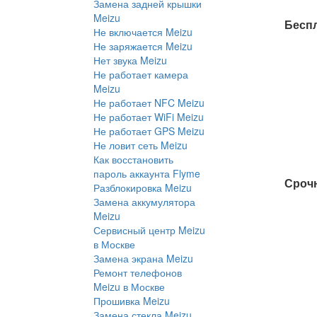
Замена задней крышки
Meizu
Беспл
Не включается Meizu
Не заряжается Meizu
Нет звука Meizu
Не работает камера
Meizu
Не работает NFC Meizu
Не работает WiFi Meizu
Не работает GPS Meizu
Не ловит сеть Meizu
Как восстановить
пароль аккаунта Flyme
Сроч
Разблокировка Meizu
Замена аккумулятора
Meizu
Сервисный центр Meizu
в Москве
Замена экрана Meizu
Ремонт телефонов
Meizu в Москве
Прошивка Meizu
Замена стекла Meizu