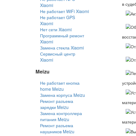
в суде
Xiaomi
Не работает WiFi Xiaomi
Не работает GPS
Xiaomi
Нет сети Xiaomi
Программный ремонт
восста
Xiaomi
Замена стекла Xiaomi
Сервисный центр
Xiaomi
Meizu
устрой
Не работает кнопка
home Meizu
Замена корпуса Meizu
Ремонт разъема
матер
зарядки Meizu
Замена контроллера
питания Meizu
матер
Ремонт разъема
наушников Meizu